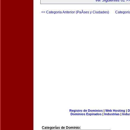
Ver Siguientes 81 >
<< Categoria Anterior (PaÃ­ses y Ciudades)
Categori
Registro de Dominios
|
Web Hosting
|
D
Dominios Expirados
|
Industrias
|
Indu
Categorías de Dominio: