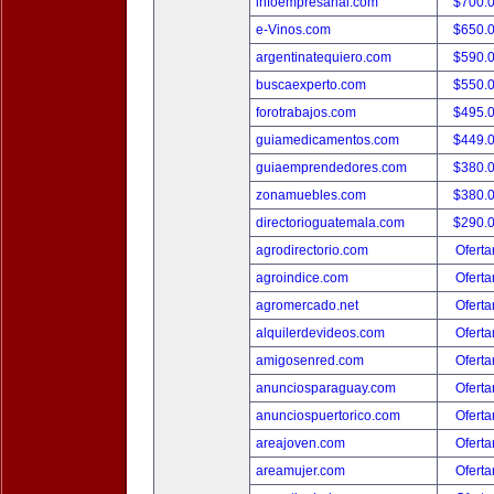
infoempresarial.com
$700.
e-Vinos.com
$650.
argentinatequiero.com
$590.
buscaexperto.com
$550.
forotrabajos.com
$495.
guiamedicamentos.com
$449.
guiaemprendedores.com
$380.
zonamuebles.com
$380.
directorioguatemala.com
$290.
agrodirectorio.com
Oferta
agroindice.com
Oferta
agromercado.net
Oferta
alquilerdevideos.com
Oferta
amigosenred.com
Oferta
anunciosparaguay.com
Oferta
anunciospuertorico.com
Oferta
areajoven.com
Oferta
areamujer.com
Oferta