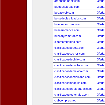
argentinaindex.com
Oferta
blogdescargas.com
Oferta
bodasweb.com
Oferta
bolsadeclasificados.com
Oferta
buscamascotas.com
Oferta
buscaromance.com
Oferta
buscarycomprar.com
Oferta
cibercomunidad.com
Oferta
clasificadosbogota.com
Oferta
clasificadoscoches.com
Oferta
clasificadosdechile.com
Oferta
clasificadosdecoches.com
Oferta
clasificadosdemexico.com
Oferta
clasificadosdominicana.com
Oferta
clasificadosmedellin.com
Oferta
clasificadospropiedades.com
Oferta
clasificadosregionales.com
Oferta
clubcompras.net
Oferta