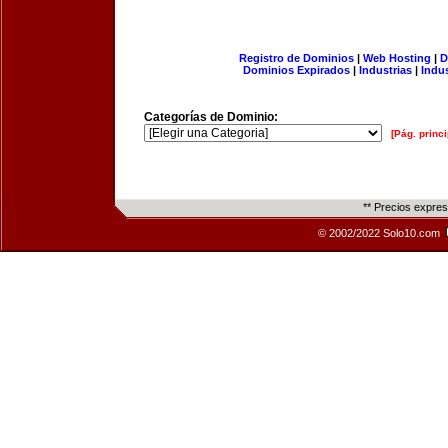
Registro de Dominios
|
Web Hosting
|
D
Dominios Expirados
|
Industrias
|
Indu
Categorías de Dominio:
[Pág. princi
** Precios expre
© 2002/2022 Solo10.com