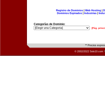
Registro de Dominios
|
Web Hosting
|
D
Dominios Expirados
|
Industrias
|
Indu
Categorías de Dominio:
[Pág. princi
** Precios expre
© 2002/2022 Solo10.com