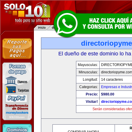
directoriopym
El dueño de este dominio lo ha
Mayusculas:
DIRECTORIOPYM
Minusculas:
directoriopyme.co
Longitud:
14 caracteres
Categorias:
Empresas e Industr
Precio:
$980.00
Visitar!
directoriopyme.c
Serán consideradas ofer
R