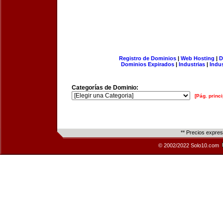
Registro de Dominios
|
Web Hosting
|
D
Dominios Expirados
|
Industrias
|
Indu
Categorías de Dominio:
[Pág. princi
** Precios expre
© 2002/2022 Solo10.com