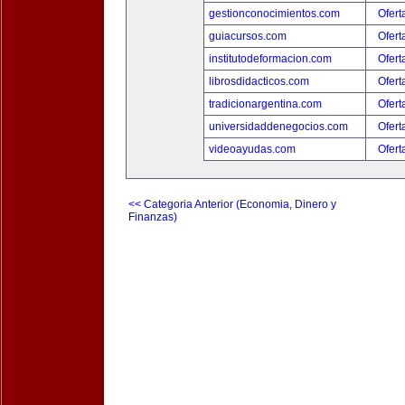
gestionconocimientos.com
Ofert
guiacursos.com
Ofert
institutodeformacion.com
Ofert
librosdidacticos.com
Ofert
tradicionargentina.com
Ofert
universidaddenegocios.com
Ofert
videoayudas.com
Ofert
<< Categoria Anterior (Economia, Dinero y
Finanzas)