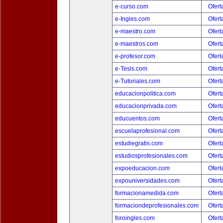
e-curso.com
Ofert
e-Ingles.com
Ofert
e-maestro.com
Ofert
e-maestros.com
Ofert
e-profesor.com
Ofert
e-Tesis.com
Ofert
e-Tutoriales.com
Ofert
educacionpolitica.com
Ofert
educacionprivada.com
Ofert
educuentos.com
Ofert
escuelaprofesional.com
Ofert
estudiegratis.com
Ofert
estudiosprofesionales.com
Ofert
expoeducacion.com
Ofert
expouniversidades.com
Ofert
formacionamedida.com
Ofert
formaciondeprofesionales.com
Ofert
foroingles.com
Ofert