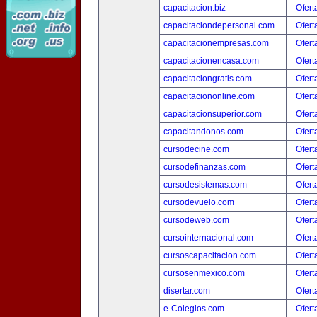
capacitacion.biz
Ofert
capacitaciondepersonal.com
Ofert
capacitacionempresas.com
Ofert
capacitacionencasa.com
Ofert
capacitaciongratis.com
Ofert
capacitaciononline.com
Ofert
capacitacionsuperior.com
Ofert
capacitandonos.com
Ofert
cursodecine.com
Ofert
cursodefinanzas.com
Ofert
cursodesistemas.com
Ofert
cursodevuelo.com
Ofert
cursodeweb.com
Ofert
cursointernacional.com
Ofert
cursoscapacitacion.com
Ofert
cursosenmexico.com
Ofert
disertar.com
Ofert
e-Colegios.com
Ofert