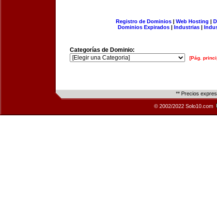
Registro de Dominios
|
Web Hosting
|
D
Dominios Expirados
|
Industrias
|
Indu
Categorías de Dominio:
[Pág. princi
** Precios expre
© 2002/2022 Solo10.com