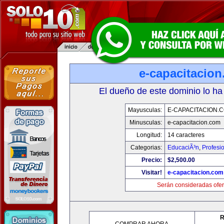
e-capacitacio
El dueño de este dominio lo ha
Mayusculas:
E-CAPACITACION.
Minusculas:
e-capacitacion.com
Longitud:
14 caracteres
Categorias:
EducaciÃ³n
,
Profesi
Precio:
$2,500.00
Visitar!
e-capacitacion.com
Serán consideradas ofer
R