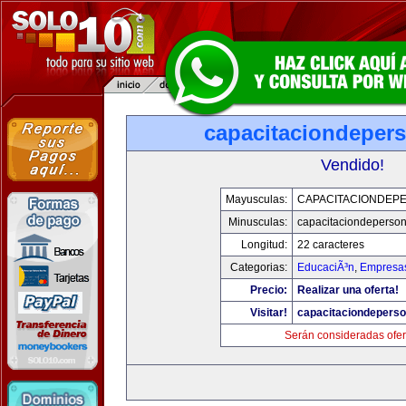
capacitaciondeper
Vendido!
Mayusculas:
CAPACITACIONDEP
Minusculas:
capacitaciondeperso
Longitud:
22 caracteres
Categorias:
EducaciÃ³n
,
Empresas
Precio:
Realizar una oferta!
Visitar!
capacitaciondepers
Serán consideradas ofer