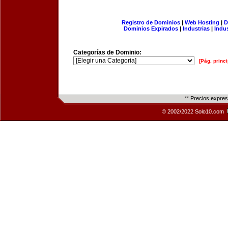
Registro de Dominios
|
Web Hosting
|
D
Dominios Expirados
|
Industrias
|
Indu
Categorías de Dominio:
[Pág. princi
** Precios expre
© 2002/2022 Solo10.com