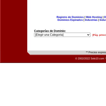
Registro de Dominios
|
Web Hosting
|
D
Dominios Expirados
|
Industrias
|
Indu
Categorías de Dominio:
[Pág. princi
** Precios expre
© 2002/2022 Solo10.com