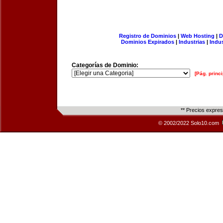
Registro de Dominios
|
Web Hosting
|
D
Dominios Expirados
|
Industrias
|
Indu
Categorías de Dominio:
[Pág. princi
** Precios expre
© 2002/2022 Solo10.com