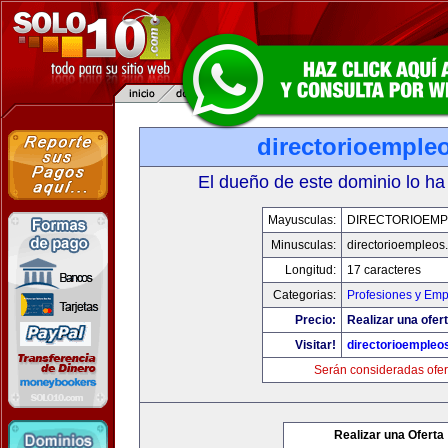
directorioemple
El dueño de este dominio lo ha
Mayusculas:
DIRECTORIOEM
Minusculas:
directorioempleos
Longitud:
17 caracteres
Categorias:
Profesiones y Emp
Precio:
Realizar una ofert
Visitar!
directorioempleo
Serán consideradas ofer
Realizar una Oferta