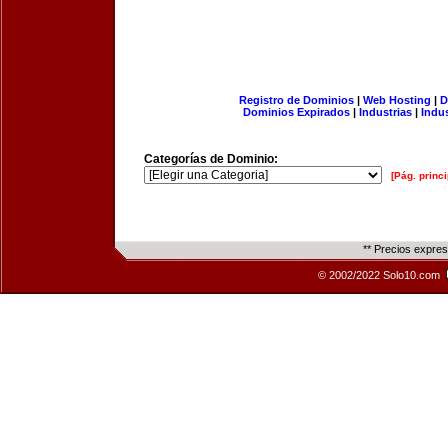
Registro de Dominios
|
Web Hosting
|
D
Dominios Expirados
|
Industrias
|
Indu
Categorías de Dominio:
[Pág. princi
** Precios expre
© 2002/2022 Solo10.com