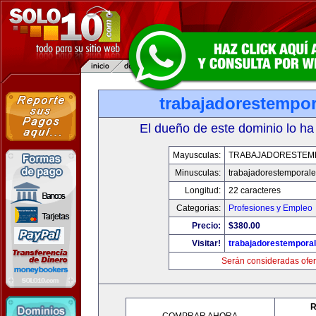
trabajadorestempo
El dueño de este dominio lo ha
Mayusculas:
TRABAJADORESTEM
Minusculas:
trabajadorestemporal
Longitud:
22 caracteres
Categorias:
Profesiones y Empleo
Precio:
$380.00
Visitar!
trabajadorestempora
Serán consideradas ofer
R