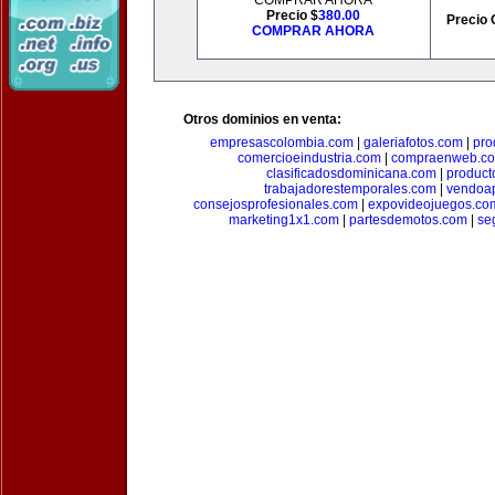
COMPRAR AHORA
Precio $
380.00
Precio 
COMPRAR AHORA
Otros dominios en venta:
empresascolombia.com
|
galeriafotos.com
|
pro
comercioeindustria.com
|
compraenweb.c
clasificadosdominicana.com
|
product
trabajadorestemporales.com
|
vendoa
consejosprofesionales.com
|
expovideojuegos.co
marketing1x1.com
|
partesdemotos.com
|
se