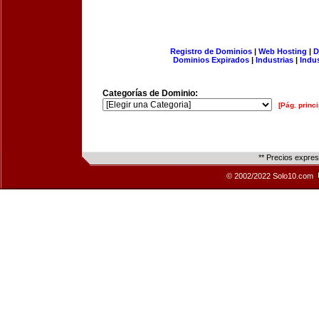
Registro de Dominios
|
Web Hosting
|
D
Dominios Expirados
|
Industrias
|
Indu
Categorías de Dominio:
[Pág. princi
** Precios expre
© 2002/2022 Solo10.com