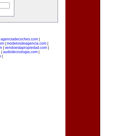
|
agenciadecoches.com
|
com
|
modelosdeagencia.com
|
om
|
vendoestapropiedad.com
|
m
|
audiotecnologia.com
|
m
|