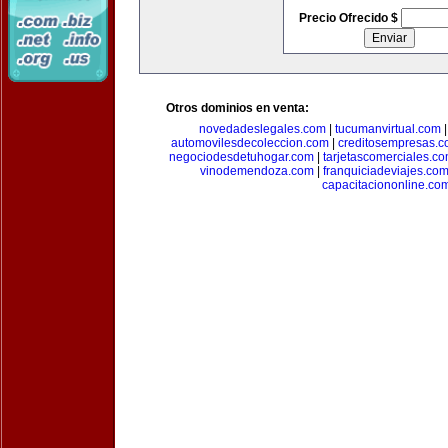
Precio Ofrecido $
Otros dominios en venta:
novedadeslegales.com
|
tucumanvirtual.com
automovilesdecoleccion.com
|
creditosempresas.
negociodesdetuhogar.com
|
tarjetascomerciales.c
vinodemendoza.com
|
franquiciadeviajes.co
capacitaciononline.co