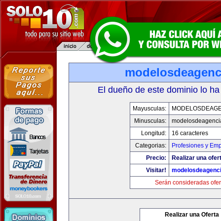
modelosdeagenc
El dueño de este dominio lo ha
Mayusculas:
MODELOSDEAGE
Minusculas:
modelosdeagenci
Longitud:
16 caracteres
Categorias:
Profesiones y Em
Precio:
Realizar una ofer
Visitar!
modelosdeagenc
Serán consideradas ofer
Realizar una Oferta