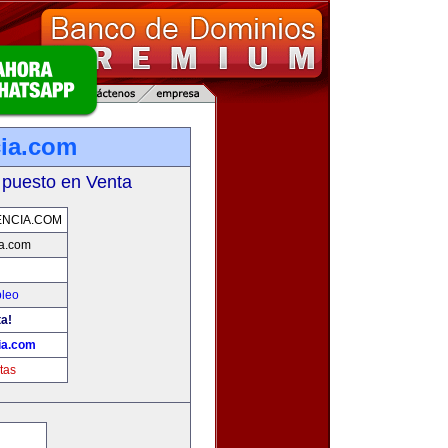
ia.com
 puesto en Venta
NCIA.COM
a.com
pleo
ta!
ia.com
tas