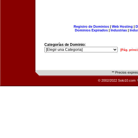
Registro de Dominios
|
Web Hosting
|
D
Dominios Expirados
|
Industrias
|
Indu
Categorías de Dominio:
[Pág. princi
** Precios expre
© 2002/2022 Solo10.com