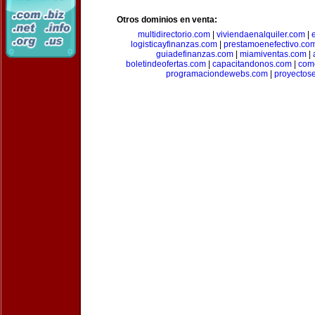
Otros dominios en venta:
multidirectorio.com
|
viviendaenalquiler.com
|
logisticayfinanzas.com
|
prestamoenefectivo.co
guiadefinanzas.com
|
miamiventas.com
|
boletindeofertas.com
|
capacitandonos.com
|
come
programaciondewebs.com
|
proyectos