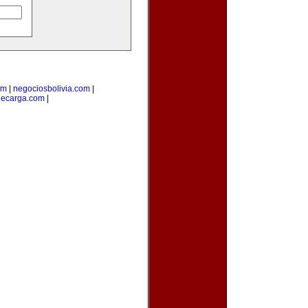
om
|
negociosbolivia.com
|
decarga.com
|