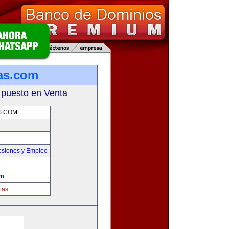
as.com
 puesto en Venta
S.COM
esiones y Empleo
om
tas