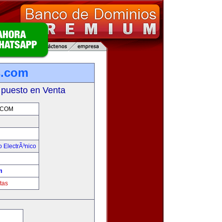
s.com
 puesto en Venta
.COM
 ElectrÃ³nico
!
m
tas