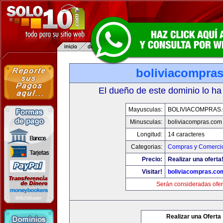
boliviacompra
El dueño de este dominio lo ha
Mayusculas:
BOLIVIACOMPRAS
Minusculas:
boliviacompras.com
Longitud:
14 caracteres
Categorias:
Compras y Comercio
Precio:
Realizar una oferta
Visitar!
boliviacompras.co
Serán consideradas ofer
Realizar una Oferta