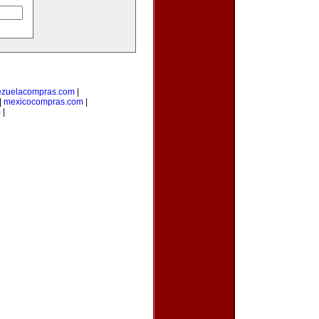
ezuelacompras.com
|
|
mexicocompras.com
|
m
|