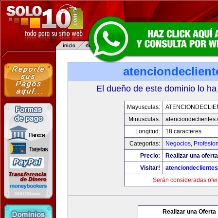
atenciondeclien
El dueño de este dominio lo ha
Mayusculas:
ATENCIONDECLIE
Minusculas:
atenciondeclientes
Longitud:
18 caracteres
Categorias:
Negocios
,
Profesio
Precio:
Realizar una oferta
Visitar!
atenciondecliente
Serán consideradas ofer
Realizar una Oferta