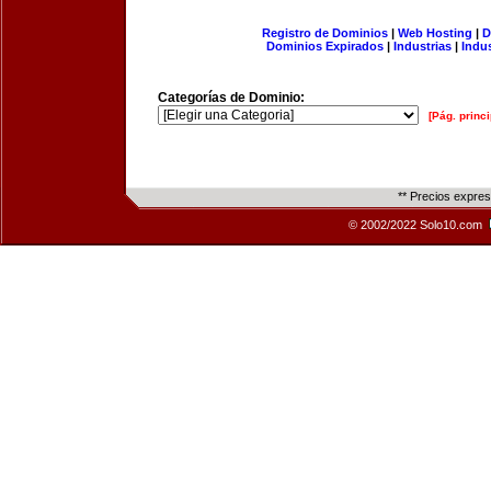
Registro de Dominios
|
Web Hosting
|
D
Dominios Expirados
|
Industrias
|
Indu
Categorías de Dominio:
[Pág. princi
** Precios expre
© 2002/2022 Solo10.com