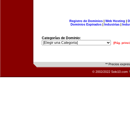
Registro de Dominios
|
Web Hosting
|
D
Dominios Expirados
|
Industrias
|
Indu
Categorías de Dominio:
[Pág. princi
** Precios expre
© 2002/2022 Solo10.com