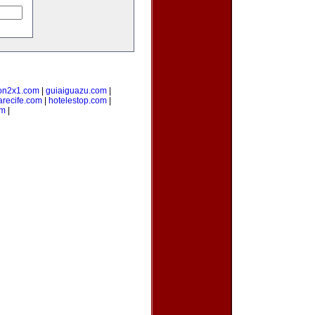
on2x1.com
|
guiaiguazu.com
|
arecife.com
|
hotelestop.com
|
om
|