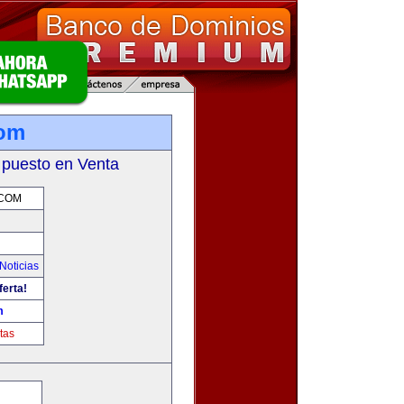
com
 puesto en Venta
.COM
Noticias
ferta!
m
tas