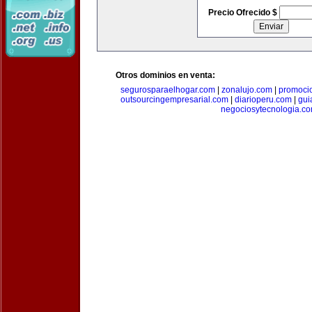
Precio Ofrecido $
Otros dominios en venta:
segurosparaelhogar.com
|
zonalujo.com
|
promoci
outsourcingempresarial.com
|
diarioperu.com
|
gui
negociosytecnologia.c