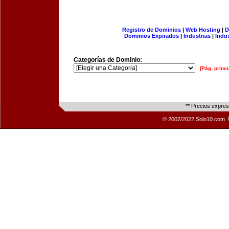
Registro de Dominios
|
Web Hosting
|
D
Dominios Expirados
|
Industrias
|
Indu
Categorías de Dominio:
[Pág. princi
** Precios expre
© 2002/2022 Solo10.com