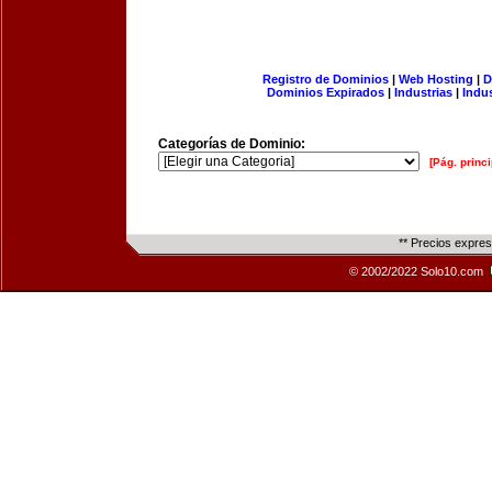
Registro de Dominios
|
Web Hosting
|
D
Dominios Expirados
|
Industrias
|
Indu
Categorías de Dominio:
[Pág. princi
** Precios expre
© 2002/2022 Solo10.com