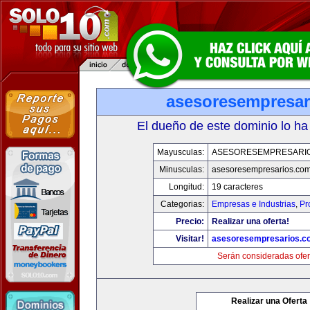
asesoresempresar
El dueño de este dominio lo ha
Mayusculas:
ASESORESEMPRESARI
Minusculas:
asesoresempresarios.co
Longitud:
19 caracteres
Categorias:
Empresas e Industrias
,
Pr
Precio:
Realizar una oferta!
Visitar!
asesoresempresarios.c
Serán consideradas ofer
Realizar una Oferta