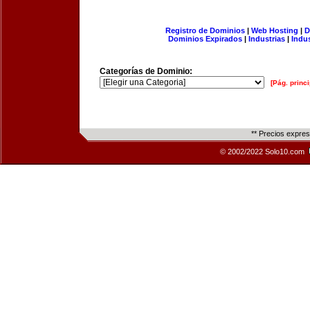
Registro de Dominios
|
Web Hosting
|
D
Dominios Expirados
|
Industrias
|
Indu
Categorías de Dominio:
[Pág. princi
** Precios expre
© 2002/2022 Solo10.com