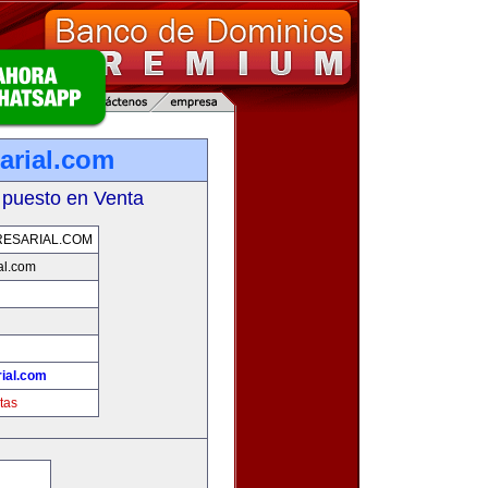
arial.com
 puesto en Venta
ESARIAL.COM
al.com
ial.com
tas