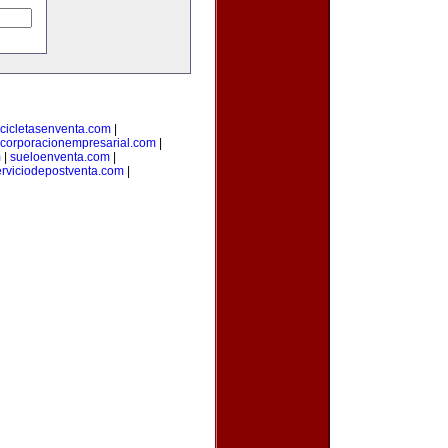
cicletasenventa.com
|
corporacionempresarial.com
|
m
|
sueloenventa.com
|
erviciodepostventa.com
|