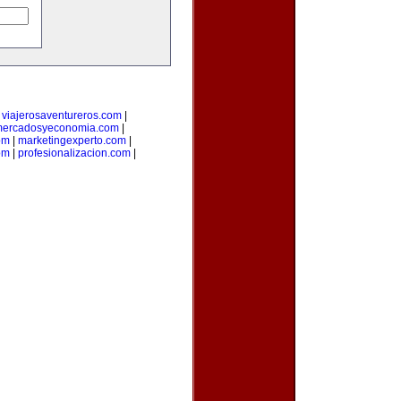
|
viajerosaventureros.com
|
ercadosyeconomia.com
|
om
|
marketingexperto.com
|
om
|
profesionalizacion.com
|