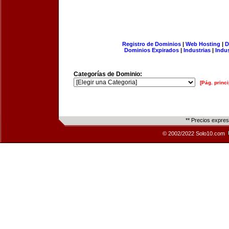
Registro de Dominios
|
Web Hosting
|
D
Dominios Expirados
|
Industrias
|
Indu
Categorías de Dominio:
[Pág. princi
** Precios expre
© 2002/2022 Solo10.com