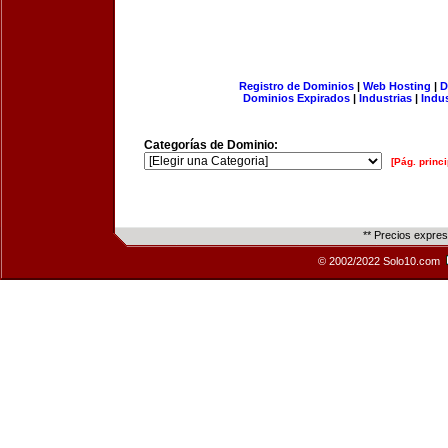
Registro de Dominios
|
Web Hosting
|
D
Dominios Expirados
|
Industrias
|
Indu
Categorías de Dominio:
[Pág. princi
** Precios expre
© 2002/2022 Solo10.com