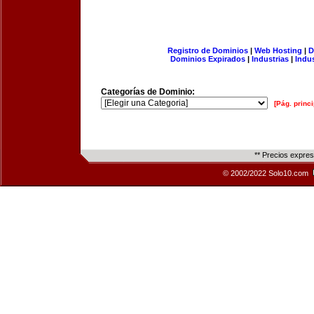
Registro de Dominios
|
Web Hosting
|
D
Dominios Expirados
|
Industrias
|
Indu
Categorías de Dominio:
[Pág. princi
** Precios expre
© 2002/2022 Solo10.com