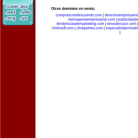
Otros dominios en venta:
comprascondescuento.com
|
derechoempresaria
mensajeriaempresarial.com
|
publicidad
tendenciasdemarketing.com
|
vinosdecuyo.com
chilesoft.com
|
clickpymes.com
|
especialistaennutr
|