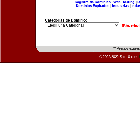
Registro de Dominios
|
Web Hosting
|
D
Dominios Expirados
|
Industrias
|
Indu
Categorías de Dominio:
[Pág. princi
** Precios expre
© 2002/2022 Solo10.com