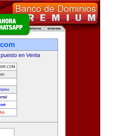
.com
 puesto en Venta
JAR.COM
com
Empleo
erta!
com
tas