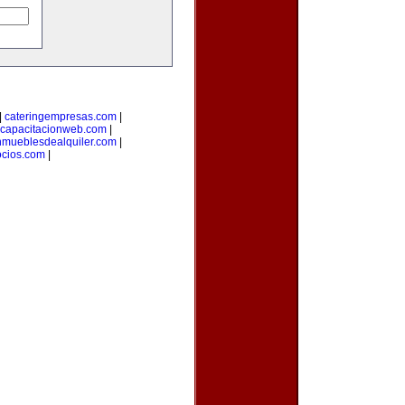
|
cateringempresas.com
|
capacitacionweb.com
|
nmueblesdealquiler.com
|
ocios.com
|