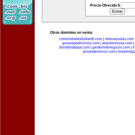
Precio Ofrecido $
Otros dominios en venta:
comunidadestudiantil.com
|
videoayudas.com
guiaexpediciones.com
|
alquileresusa.com
|
dondetrabajar.com
|
gestiondenegocio.com
|
i
pisosatermicos.com
|
brasilneg