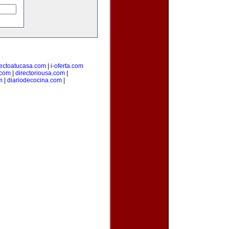
rectoatucasa.com
|
i-oferta.com
.com
|
directoriousa.com
|
m
|
diariodecocina.com
|