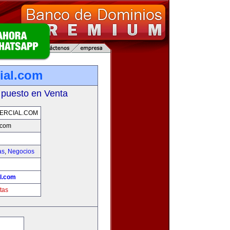
ial.com
 puesto en Venta
ERCIAL.COM
.com
as
,
Negocios
l.com
tas