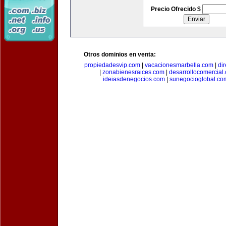
Precio Ofrecido $
Otros dominios en venta:
propiedadesvip.com
|
vacacionesmarbella.com
|
di
|
zonabienesraices.com
|
desarrollocomercial
ideiasdenegocios.com
|
sunegocioglobal.co