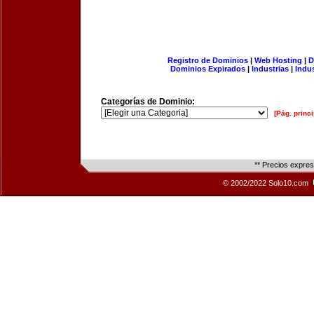
Registro de Dominios
|
Web Hosting
|
D
Dominios Expirados
|
Industrias
|
Indu
Categorías de Dominio:
[Pág. princi
** Precios expre
© 2002/2022 Solo10.com