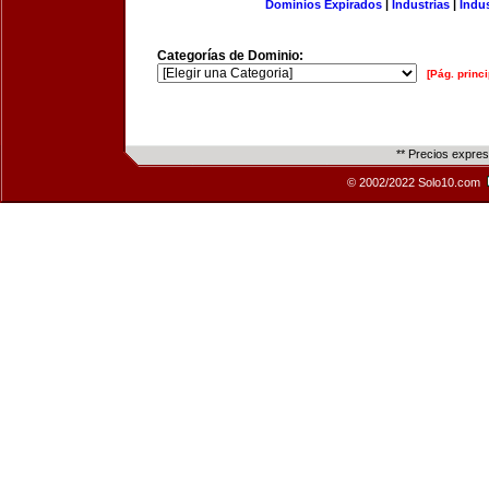
Dominios Expirados
|
Industrias
|
Indu
Categorías de Dominio:
[Pág. princi
** Precios expre
© 2002/2022 Solo10.com