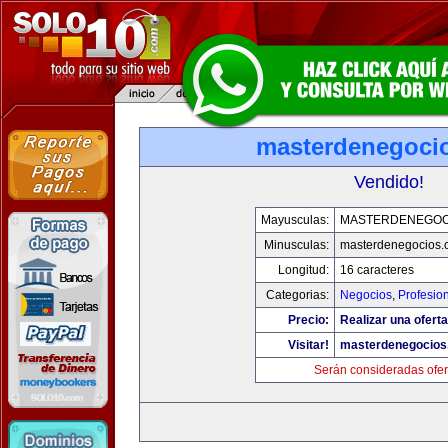
masterdenegoci
Vendido!
Mayusculas:
MASTERDENEGOC
Minusculas:
masterdenegocios.
Longitud:
16 caracteres
Categorias:
Negocios
,
Profesio
Precio:
Realizar una oferta
Visitar!
masterdenegocios
Serán consideradas ofer