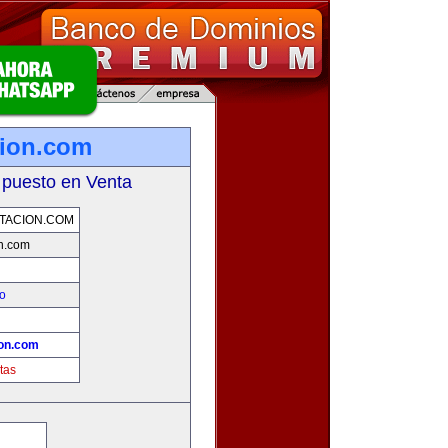
cion.com
 puesto en Venta
TACION.COM
on.com
eo
ion.com
tas