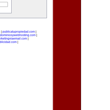
m
|
publicatupropiedad.com
|
dominiosywebhosting.com
|
rketingviaemail.com
|
blicidad.com
|