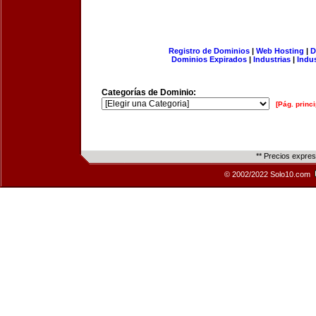
Registro de Dominios
|
Web Hosting
|
D
Dominios Expirados
|
Industrias
|
Indu
Categorías de Dominio:
[Pág. princi
** Precios expre
© 2002/2022 Solo10.com