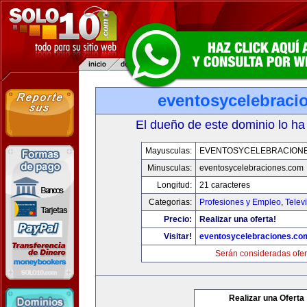
eventosycelebraci
El dueño de este dominio lo ha
Mayusculas:
EVENTOSYCELEBRACION
Minusculas:
eventosycelebraciones.com
Longitud:
21 caracteres
Categorias:
Profesiones y Empleo
,
Telev
Precio:
Realizar una oferta!
Visitar!
eventosycelebraciones.co
Serán consideradas ofer
Realizar una Oferta