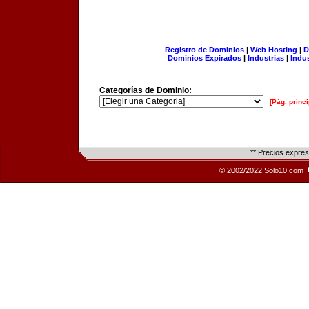
Registro de Dominios
|
Web Hosting
|
D
Dominios Expirados
|
Industrias
|
Indu
Categorías de Dominio:
[Pág. princi
** Precios expre
© 2002/2022 Solo10.com