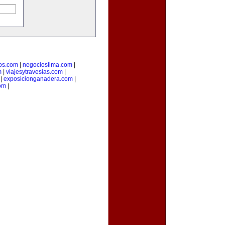
os.com
|
negocioslima.com
|
m
|
viajesytravesias.com
|
|
exposicionganadera.com
|
om
|