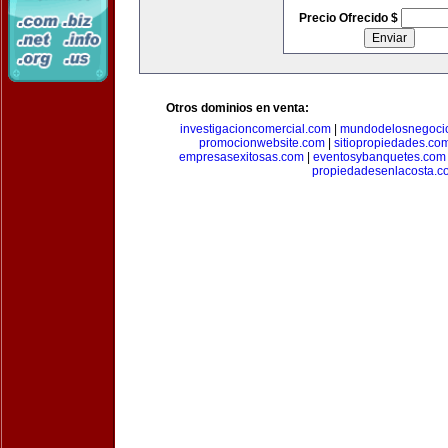
Precio Ofrecido $
Otros dominios en venta:
investigacioncomercial.com
|
mundodelosnegoci
promocionwebsite.com
|
sitiopropiedades.co
empresasexitosas.com
|
eventosybanquetes.com
propiedadesenlacosta.c