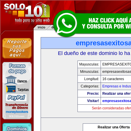
empresasexitos
El dueño de este dominio lo ha
Mayusculas:
EMPRESASEXIT
Minusculas:
empresasexitosa
Longitud:
16 caracteres
Categorias:
Empresas e Indust
Precio:
Realizar una ofer
Visitar!
empresasexitos
Serán consideradas ofer
Realizar una Oferta