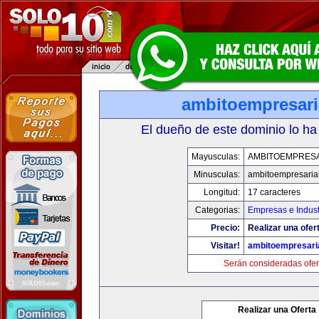
ambitoempresari
El dueño de este dominio lo ha
Mayusculas:
AMBITOEMPRESA
Minusculas:
ambitoempresaria
Longitud:
17 caracteres
Categorias:
Empresas e Indust
Precio:
Realizar una ofer
Visitar!
ambitoempresari
Serán consideradas ofer
Realizar una Oferta