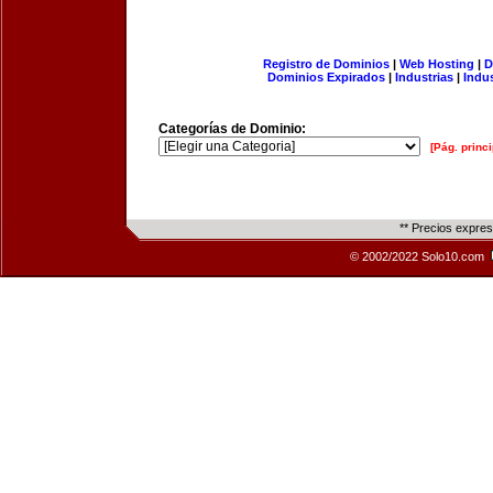
Registro de Dominios
|
Web Hosting
|
D
Dominios Expirados
|
Industrias
|
Indu
Categorías de Dominio:
[Pág. princi
** Precios expre
© 2002/2022 Solo10.com