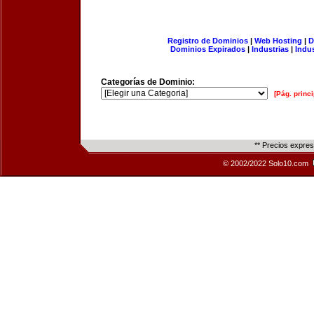
Registro de Dominios
|
Web Hosting
|
D
Dominios Expirados
|
Industrias
|
Indu
Categorías de Dominio:
[Pág. princi
** Precios expre
© 2002/2022 Solo10.com