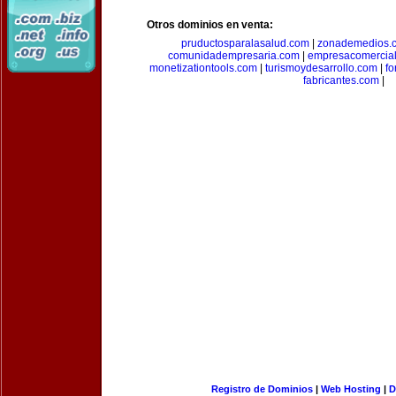
Otros dominios en venta:
pruductosparalasalud.com
|
zonademedios.
comunidadempresaria.com
|
empresacomercia
monetizationtools.com
|
turismoydesarrollo.com
|
fo
fabricantes.com
|
Registro de Dominios
|
Web Hosting
|
D