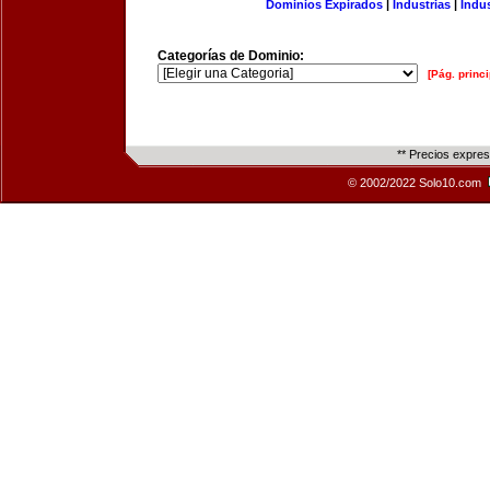
Dominios Expirados
|
Industrias
|
Indu
Categorías de Dominio:
[Pág. princi
** Precios expre
© 2002/2022 Solo10.com