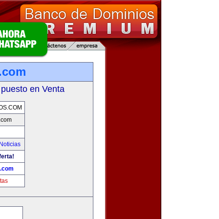
.com
 puesto en Venta
OS.COM
.com
Noticias
ferta!
.com
tas