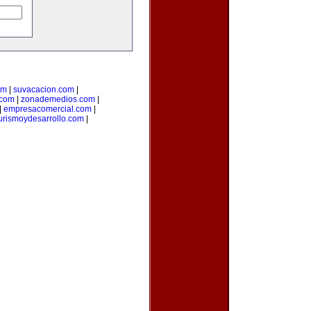
om
|
suvacacion.com
|
.com
|
zonademedios.com
|
|
empresacomercial.com
|
urismoydesarrollo.com
|