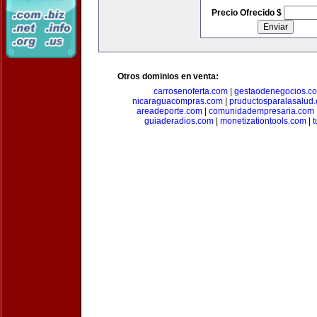
Precio Ofrecido $
Otros dominios en venta:
carrosenoferta.com
|
gestaodenegocios.c
nicaraguacompras.com
|
pruductosparalasalud
areadeporte.com
|
comunidadempresaria.com
guiaderadios.com
|
monetizationtools.com
|
t