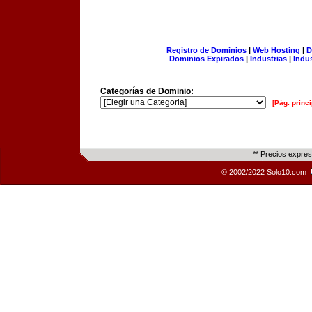
Registro de Dominios
|
Web Hosting
|
D
Dominios Expirados
|
Industrias
|
Indu
Categorías de Dominio:
[Pág. princi
** Precios expre
© 2002/2022 Solo10.com