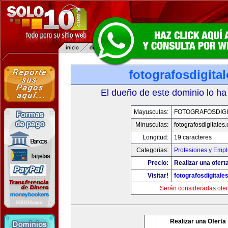
fotografosdigita
El dueño de este dominio lo ha
Mayusculas:
FOTOGRAFOSDIGI
Minusculas:
fotografosdigitales
Longitud:
19 caracteres
Categorias:
Profesiones y Emp
Precio:
Realizar una oferta
Visitar!
fotografosdigitale
Serán consideradas ofer
Realizar una Oferta