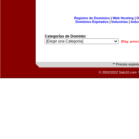
Registro de Dominios
|
Web Hosting
|
D
Dominios Expirados
|
Industrias
|
Indu
Categorías de Dominio:
[Pág. princi
** Precios expre
© 2002/2022 Solo10.com