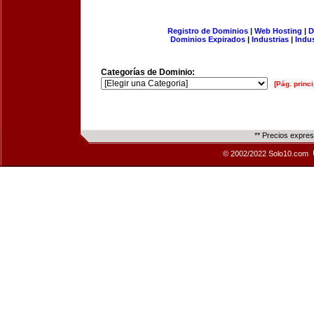
Registro de Dominios
|
Web Hosting
|
D
Dominios Expirados
|
Industrias
|
Indu
Categorías de Dominio:
[Pág. princi
** Precios expre
© 2002/2022 Solo10.com