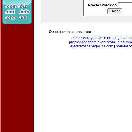
Precio Ofrecido $
Otros dominios en venta:
comprasmayoristas.com
|
negociomul
propiedadesparainvertir.com
|
ejecutiv
ejecutivosdenegocios.com
|
portafoli