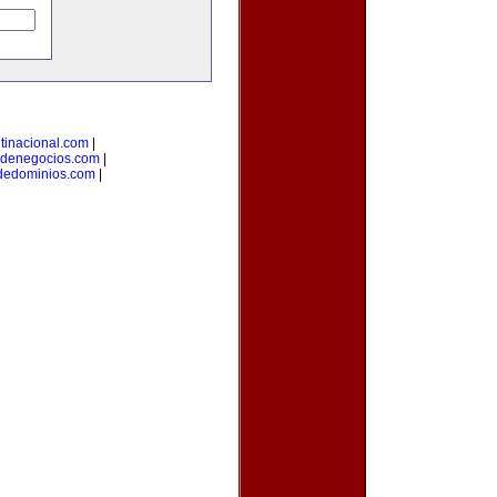
tinacional.com
|
odenegocios.com
|
odedominios.com
|