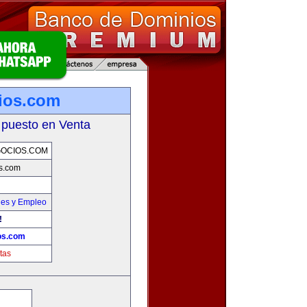
ios.com
 puesto en Venta
OCIOS.COM
s.com
nes y Empleo
!
os.com
tas