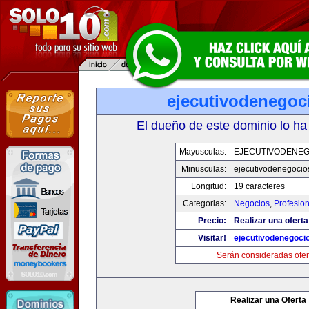
ejecutivodenegoc
El dueño de este dominio lo ha
Mayusculas:
EJECUTIVODENEG
Minusculas:
ejecutivodenegocio
Longitud:
19 caracteres
Categorias:
Negocios
,
Profesio
Precio:
Realizar una oferta
Visitar!
ejecutivodenegoci
Serán consideradas ofer
Realizar una Oferta