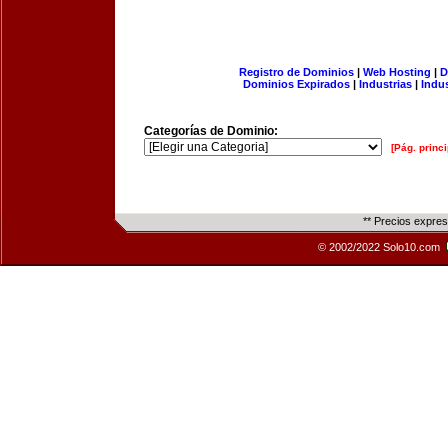
Registro de Dominios
|
Web Hosting
|
D
Dominios Expirados
|
Industrias
|
Indu
Categorías de Dominio:
[Pág. princi
** Precios expre
© 2002/2022 Solo10.com