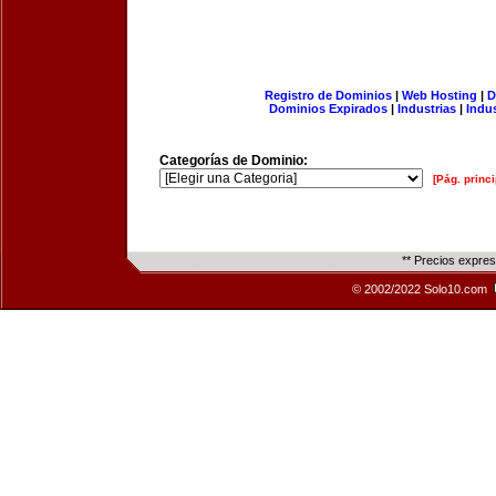
Registro de Dominios
|
Web Hosting
|
D
Dominios Expirados
|
Industrias
|
Indu
Categorías de Dominio:
[Pág. princi
** Precios expre
© 2002/2022 Solo10.com