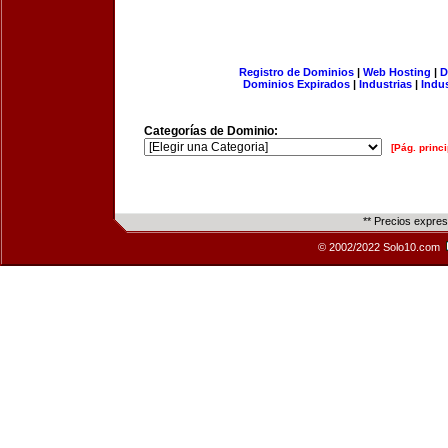
Registro de Dominios
|
Web Hosting
|
D
Dominios Expirados
|
Industrias
|
Indu
Categorías de Dominio:
[Pág. princi
** Precios expre
© 2002/2022 Solo10.com