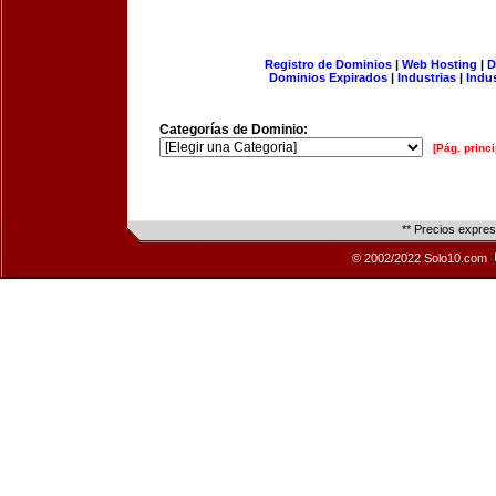
Registro de Dominios
|
Web Hosting
|
D
Dominios Expirados
|
Industrias
|
Indu
Categorías de Dominio:
[Pág. princi
** Precios expre
© 2002/2022 Solo10.com