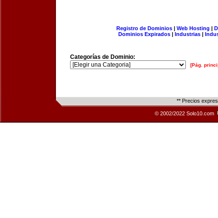
Registro de Dominios
|
Web Hosting
|
D
Dominios Expirados
|
Industrias
|
Indu
Categorías de Dominio:
[Pág. princi
** Precios expre
© 2002/2022 Solo10.com