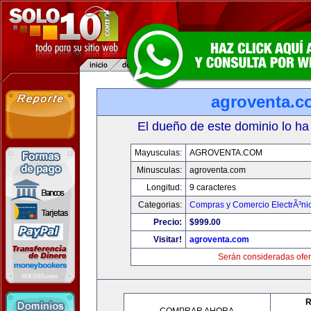
agroventa.c
El dueño de este dominio lo ha
Mayusculas:
AGROVENTA.COM
Minusculas:
agroventa.com
Longitud:
9 caracteres
Categorias:
Compras y Comercio ElectrÃ³ni
Precio:
$999.00
Visitar!
agroventa.com
Serán consideradas ofer
R