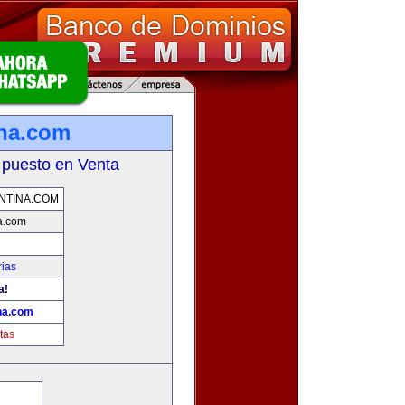
na.com
 puesto en Venta
NTINA.COM
a.com
rias
a!
na.com
tas