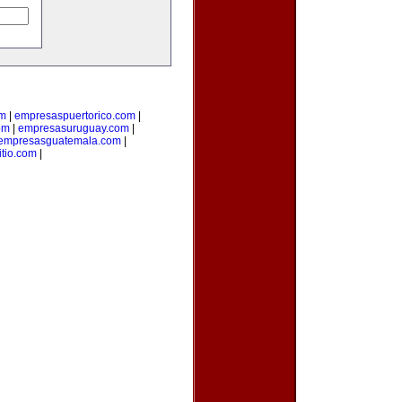
om
|
empresaspuertorico.com
|
om
|
empresasuruguay.com
|
empresasguatemala.com
|
itio.com
|